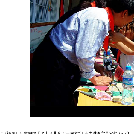
月26日“《福周刊》邀您帮千名山区儿童六一圆梦”活动走进洛宁县罗岭乡小