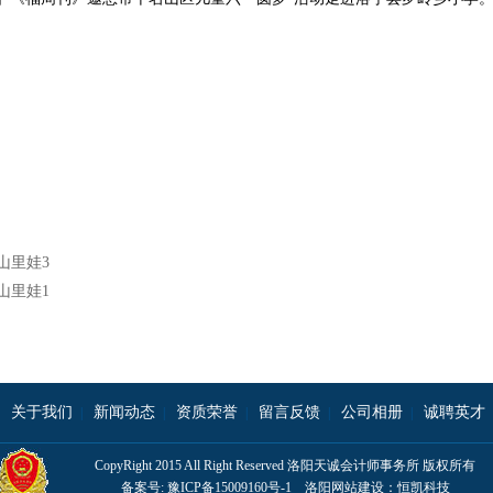
山里娃3
山里娃1
关于我们
新闻动态
资质荣誉
留言反馈
公司相册
诚聘英才
|
|
|
|
|
|
CopyRight 2015 All Right Reserved 洛阳天诚会计师事务所 版权所有
备案号:
豫ICP备15009160号-1
洛阳网站建设：
恒凯科技