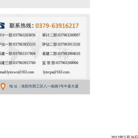
计一部:037963263856
审计二部:037963269097
估一部:037963935533
评估二部:037963913326
建一部:037963317804
基建二部:037963904610
建三部:037963915760
监 管 部:037963269006
mail:lytcsws@163.com
lytccpa@163.com
地 址：洛阳市西工区八一南路5号中基大厦
2012年5