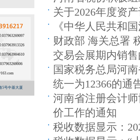
关于2026年度
《中华人民共和国
37963269097
财政部 海关总署 
37963913326
交易会展期内销售
37963904610
037963269006
国家税务总局河南
@163.com
统一为12366的通
路5号中基大厦
河南省注册会计师
价工作的通知
税收数据显示：2